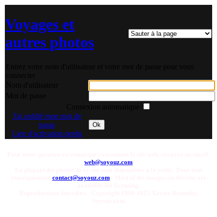
Voyages et
autres photos
Entrez votre nom d'utilisateur et votre mot de passe pour vous
connecter
Nom d'utilisateur
Mot de passe
Connexion automatique
J'ai oublié mon mot de
passe
Ok
Lien d'activation perdu
Pour toute question ou remarque concernant le site web, envoyer un email:
web@soyouz.com
La plupart des photos de ce site sont disponibles a la vente. Pour tout
renseignement
contact@soyouz.com
- Most of the images on this site are
available for licensing.
Reproductions Interdites - Copyright 1998-2025 Xavier Bonnefoy
Soyouz.com