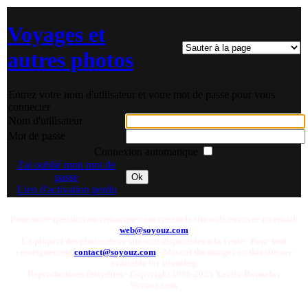
Voyages et
autres photos
Entrez votre nom d'utilisateur et votre mot de passe pour vous
connecter
Nom d'utilisateur
Mot de passe
Connexion automatique
J'ai oublié mon mot de
passe
Ok
Lien d'activation perdu
Pour toute question ou remarque concernant le site web, envoyer un email:
web@soyouz.com
La plupart des photos de ce site sont disponibles a la vente. Pour tout
renseignement
contact@soyouz.com
- Most of the images on this site are
available for licensing.
Reproductions Interdites - Copyright 1998-2025 Xavier Bonnefoy
Soyouz.com