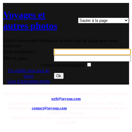
Voyages et
autres photos
Entrez votre nom d'utilisateur et votre mot de passe pour vous
connecter
Nom d'utilisateur
Mot de passe
Connexion automatique
J'ai oublié mon mot de
passe
Ok
Lien d'activation perdu
Pour toute question ou remarque concernant le site web, envoyer un email:
web@soyouz.com
La plupart des photos de ce site sont disponibles a la vente. Pour tout
renseignement
contact@soyouz.com
- Most of the images on this site are
available for licensing.
Reproductions Interdites - Copyright 1998-2025 Xavier Bonnefoy
Soyouz.com