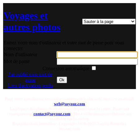
Voyages et
autres photos
Entrez votre nom d'utilisateur et votre mot de passe pour vous
connecter
Nom d'utilisateur
Mot de passe
Connexion automatique
J'ai oublié mon mot de
passe
Ok
Lien d'activation perdu
Pour toute question ou remarque concernant le site web, envoyer un email:
web@soyouz.com
La plupart des photos de ce site sont disponibles a la vente. Pour tout
renseignement
contact@soyouz.com
- Most of the images on this site are
available for licensing.
Reproductions Interdites - Copyright 1998-2025 Xavier Bonnefoy
Soyouz.com