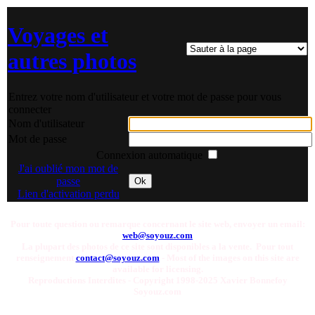
Voyages et
autres photos
Entrez votre nom d'utilisateur et votre mot de passe pour vous
connecter
Nom d'utilisateur
Mot de passe
Connexion automatique
J'ai oublié mon mot de
passe
Ok
Lien d'activation perdu
Pour toute question ou remarque concernant le site web, envoyer un email:
web@soyouz.com
La plupart des photos de ce site sont disponibles a la vente. Pour tout
renseignement
contact@soyouz.com
- Most of the images on this site are
available for licensing.
Reproductions Interdites - Copyright 1998-2025 Xavier Bonnefoy
Soyouz.com