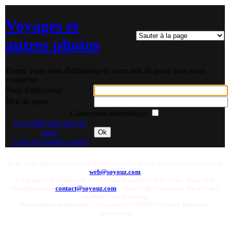
Voyages et
autres photos
Entrez votre nom d'utilisateur et votre mot de passe pour vous
connecter
Nom d'utilisateur
Mot de passe
Connexion automatique
J'ai oublié mon mot de
passe
Ok
Lien d'activation perdu
Pour toute question ou remarque concernant le site web, envoyer un email:
web@soyouz.com
La plupart des photos de ce site sont disponibles a la vente. Pour tout
renseignement
contact@soyouz.com
- Most of the images on this site are
available for licensing.
Reproductions Interdites - Copyright 1998-2025 Xavier Bonnefoy
Soyouz.com