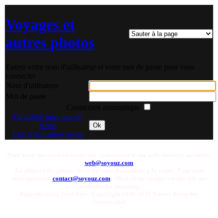
Voyages et
autres photos
Entrez votre nom d'utilisateur et votre mot de passe pour vous
connecter
Nom d'utilisateur
Mot de passe
Connexion automatique
J'ai oublié mon mot de
passe
Ok
Lien d'activation perdu
Pour toute question ou remarque concernant le site web, envoyer un email:
web@soyouz.com
La plupart des photos de ce site sont disponibles a la vente. Pour tout
renseignement
contact@soyouz.com
- Most of the images on this site are
available for licensing.
Reproductions Interdites - Copyright 1998-2025 Xavier Bonnefoy
Soyouz.com