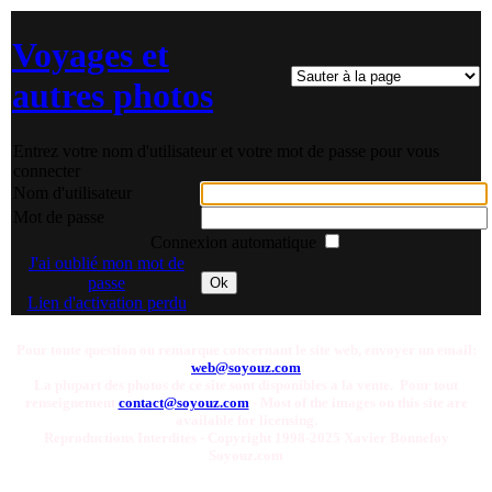
Voyages et
autres photos
Entrez votre nom d'utilisateur et votre mot de passe pour vous
connecter
Nom d'utilisateur
Mot de passe
Connexion automatique
J'ai oublié mon mot de
passe
Ok
Lien d'activation perdu
Pour toute question ou remarque concernant le site web, envoyer un email:
web@soyouz.com
La plupart des photos de ce site sont disponibles a la vente. Pour tout
renseignement
contact@soyouz.com
- Most of the images on this site are
available for licensing.
Reproductions Interdites - Copyright 1998-2025 Xavier Bonnefoy
Soyouz.com