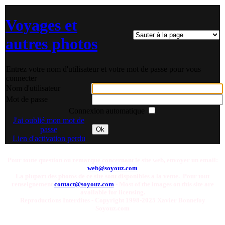
Voyages et
autres photos
Entrez votre nom d'utilisateur et votre mot de passe pour vous
connecter
Nom d'utilisateur
Mot de passe
Connexion automatique
J'ai oublié mon mot de
passe
Ok
Lien d'activation perdu
Pour toute question ou remarque concernant le site web, envoyer un email:
web@soyouz.com
La plupart des photos de ce site sont disponibles a la vente. Pour tout
renseignement
contact@soyouz.com
- Most of the images on this site are
available for licensing.
Reproductions Interdites - Copyright 1998-2025 Xavier Bonnefoy
Soyouz.com