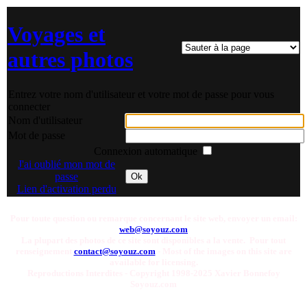
Voyages et
autres photos
Entrez votre nom d'utilisateur et votre mot de passe pour vous
connecter
Nom d'utilisateur
Mot de passe
Connexion automatique
J'ai oublié mon mot de
passe
Ok
Lien d'activation perdu
Pour toute question ou remarque concernant le site web, envoyer un email:
web@soyouz.com
La plupart des photos de ce site sont disponibles a la vente. Pour tout
renseignement
contact@soyouz.com
- Most of the images on this site are
available for licensing.
Reproductions Interdites - Copyright 1998-2025 Xavier Bonnefoy
Soyouz.com