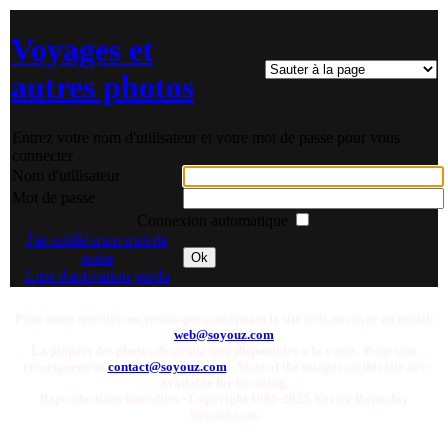
Voyages et
autres photos
Entrez votre nom d'utilisateur et votre mot de passe pour vous
connecter
Nom d'utilisateur
Mot de passe
Connexion automatique
J'ai oublié mon mot de
passe
Ok
Lien d'activation perdu
Pour toute question ou remarque concernant le site web, envoyer un email:
web@soyouz.com
La plupart des photos de ce site sont disponibles a la vente. Pour tout
renseignement
contact@soyouz.com
- Most of the images on this site are
available for licensing.
Reproductions Interdites - Copyright 1998-2025 Xavier Bonnefoy
Soyouz.com