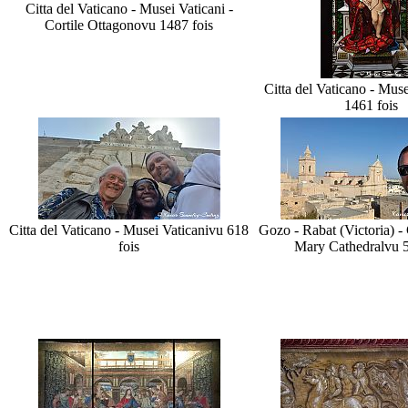
Citta del Vaticano - Musei Vaticani -
Cortile Ottagono
vu 1487 fois
Citta del Vaticano - Muse
1461 fois
Citta del Vaticano - Musei Vaticani
vu 618
Gozo - Rabat (Victoria) - C
fois
Mary Cathedral
vu 5