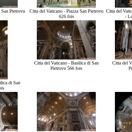
a San Pietro
vu
Citta del Vaticano - Piazza San Pietro
vu
Citta del Vati
626 fois
- L
Citta del Vaticano - Basilica di San
Citta del V
Pietro
vu 566 fois
P
ilica di San
ois