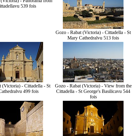
(Victoria) - Panorama from
ittadella
vu 539 fois
Gozo - Rabat (Victoria) - Cittadella - St
Mary Cathedral
vu 513 fois
(Victoria) - Cittadella - St
Gozo - Rabat (Victoria) - View from the
athedral
vu 499 fois
Cittadella - St George's Basilica
vu 544
fois