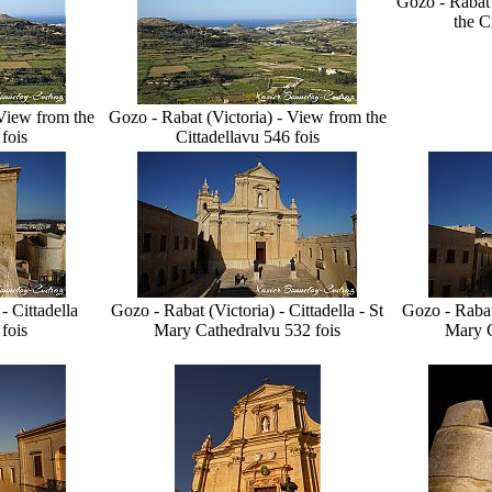
Gozo - Rabat 
the C
 View from the
Gozo - Rabat (Victoria) - View from the
fois
Cittadella
vu 546 fois
- Cittadella
Gozo - Rabat (Victoria) - Cittadella - St
Gozo - Rabat 
fois
Mary Cathedral
vu 532 fois
Mary C