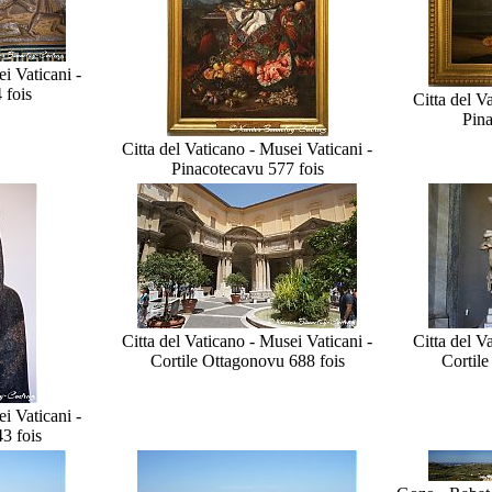
i Vaticani -
 fois
Citta del V
Pina
Citta del Vaticano - Musei Vaticani -
Pinacoteca
vu 577 fois
Citta del Vaticano - Musei Vaticani -
Citta del V
Cortile Ottagono
vu 688 fois
Cortile
i Vaticani -
3 fois