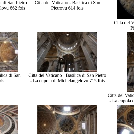
a di San Pietro
Citta del Vaticano - Basilica di San
lo
vu 662 fois
Pietro
vu 614 fois
Citta del V
P
ilica di San
Citta del Vaticano - Basilica di San Pietro
ois
- La cupola di Michelangelo
vu 715 fois
Citta del Vati
- La cupola 