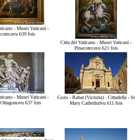
aticano - Musei Vaticani -
coteca
vu 639 fois
Citta del Vaticano - Musei Vaticani -
Pinacoteca
vu 621 fois
aticano - Musei Vaticani -
Gozo - Rabat (Victoria) - Cittadella - St
 Ottagono
vu 637 fois
Mary Cathedral
vu 611 fois