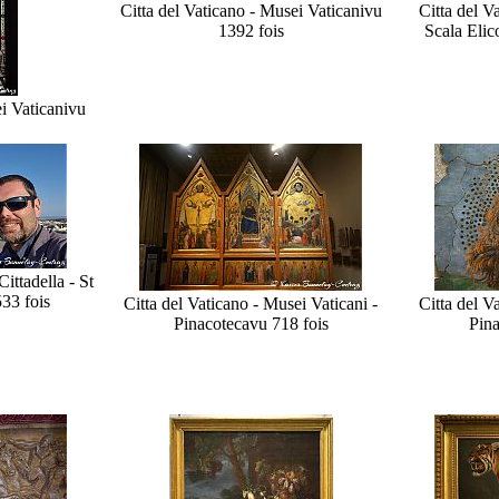
Citta del Vaticano - Musei Vaticani
vu
Citta del V
1392 fois
Scala Eli
i Vaticani
vu
ittadella - St
33 fois
Citta del Vaticano - Musei Vaticani -
Citta del V
Pinacoteca
vu 718 fois
Pina