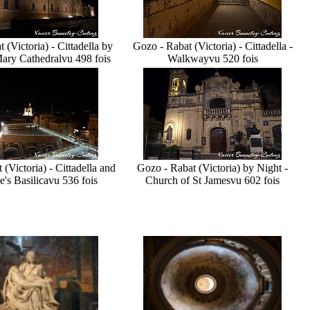
 (Victoria) - Cittadella by
Gozo - Rabat (Victoria) - Cittadella -
Mary Cathedral
vu 498 fois
Walkway
vu 520 fois
(Victoria) - Cittadella and
Gozo - Rabat (Victoria) by Night -
e's Basilica
vu 536 fois
Church of St James
vu 602 fois