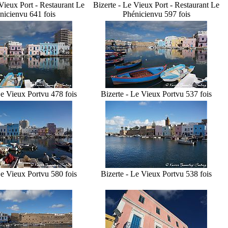
 Vieux Port - Restaurant Le
Bizerte - Le Vieux Port - Restaurant Le
nicien
vu 641 fois
Phénicien
vu 597 fois
Le Vieux Port
vu 478 fois
Bizerte - Le Vieux Port
vu 537 fois
Le Vieux Port
vu 580 fois
Bizerte - Le Vieux Port
vu 538 fois