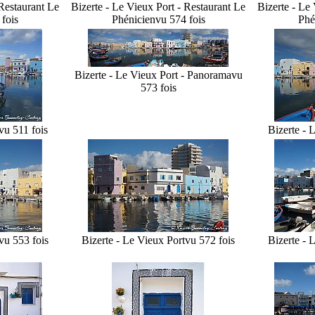
 Restaurant Le
Bizerte - Le Vieux Port - Restaurant Le
Bizerte - Le
 fois
Phénicien
vu 574 fois
Phé
Bizerte - Le Vieux Port - Panorama
vu
573 fois
vu 511 fois
Bizerte - 
vu 553 fois
Bizerte - Le Vieux Port
vu 572 fois
Bizerte - 