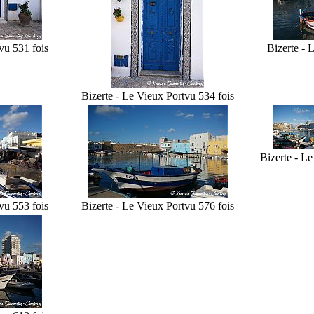
vu 531 fois
Bizerte - 
Bizerte - Le Vieux Port
vu 534 fois
Bizerte - L
vu 553 fois
Bizerte - Le Vieux Port
vu 576 fois