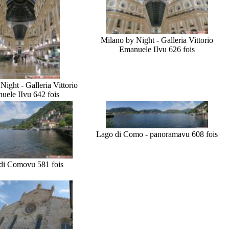
Milano by Night - Galleria Vittorio
Emanuele II
vu 626 fois
Night - Galleria Vittorio
uele II
vu 642 fois
Lago di Como - panorama
vu 608 fois
di Como
vu 581 fois