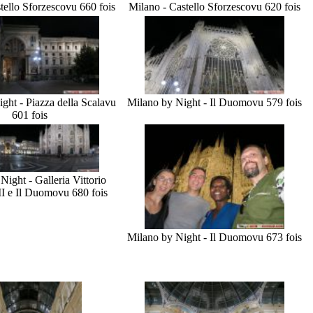
tello Sforzesco
vu 660 fois
Milano - Castello Sforzesco
vu 620 fois
ght - Piazza della Scala
vu
Milano by Night - Il Duomo
vu 579 fois
601 fois
Night - Galleria Vittorio
I e Il Duomo
vu 680 fois
Milano by Night - Il Duomo
vu 673 fois