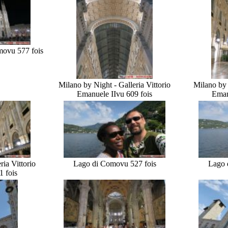
mo
vu 577 fois
Milano by Night - Galleria Vittorio
Milano by 
Emanuele II
vu 609 fois
Eman
ria Vittorio
Lago di Como
vu 527 fois
Lago 
1 fois