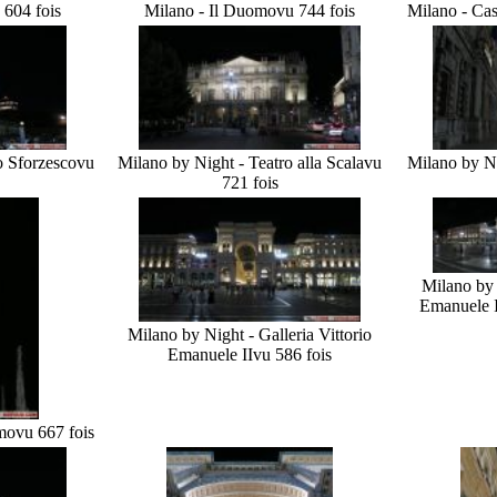
 604 fois
Milano - Il Duomo
vu 744 fois
Milano - Cas
o Sforzesco
vu
Milano by Night - Teatro alla Scala
vu
Milano by Ni
721 fois
Milano by 
Emanuele I
Milano by Night - Galleria Vittorio
Emanuele II
vu 586 fois
mo
vu 667 fois