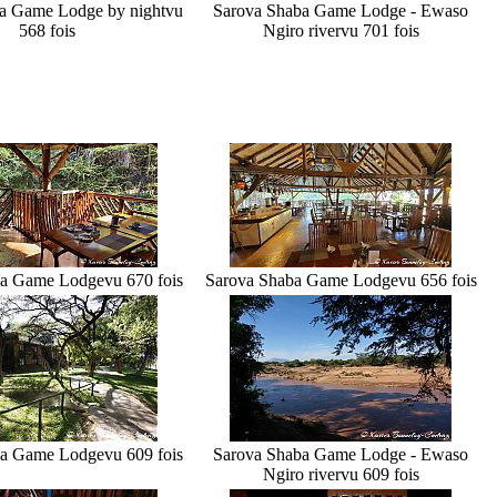
a Game Lodge by night
vu
Sarova Shaba Game Lodge - Ewaso
568 fois
Ngiro river
vu 701 fois
ba Game Lodge
vu 670 fois
Sarova Shaba Game Lodge
vu 656 fois
ba Game Lodge
vu 609 fois
Sarova Shaba Game Lodge - Ewaso
Ngiro river
vu 609 fois