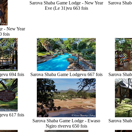
Sarova Shaba Game Lodge - New Year
Sarova Shab
Eve (Le 31)
vu 663 fois
e - New Year
0 fois
ge
vu 694 fois
Sarova Shaba Game Lodge
vu 667 fois
Sarova Sha
ge
vu 617 fois
Sarova Shaba Game Lodge - Ewaso
Sarova Sha
Ngiro river
vu 650 fois