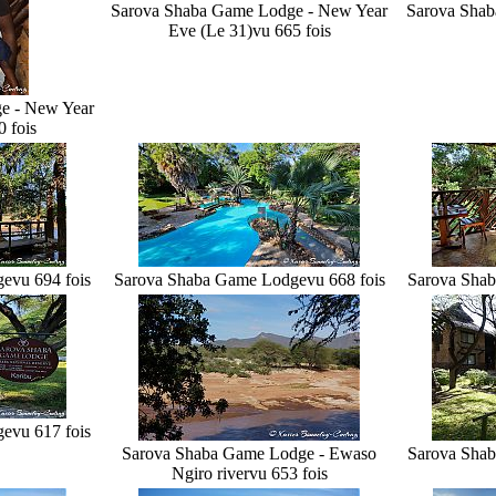
Sarova Shaba Game Lodge - New Year
Sarova Shab
Eve (Le 31)
vu 665 fois
e - New Year
0 fois
ge
vu 694 fois
Sarova Shaba Game Lodge
vu 668 fois
Sarova Sha
ge
vu 617 fois
Sarova Shaba Game Lodge - Ewaso
Sarova Sha
Ngiro river
vu 653 fois