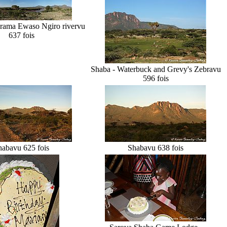
rama Ewaso Ngiro river
vu
637 fois
Shaba - Waterbuck and Grevy's Zebra
vu
596 fois
haba
vu 625 fois
Shaba
vu 638 fois