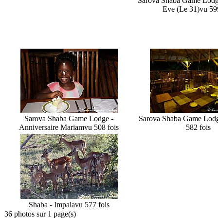
Sarova Shaba Game Lodg
Eve (Le 31)
vu 59
Sarova Shaba Game Lodge -
Sarova Shaba Game Lodg
Anniversaire Mariam
vu 508 fois
582 fois
Shaba - Impala
vu 577 fois
36 photos sur 1 page(s)