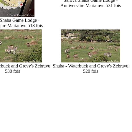
Sarova Shaba Game Lodge -
Anniversaire Mariam
vu 531 fois
 Shaba Game Lodge -
aire Mariam
vu 518 fois
rbuck and Grevy's Zebra
vu
Shaba - Waterbuck and Grevy's Zebra
vu
530 fois
520 fois