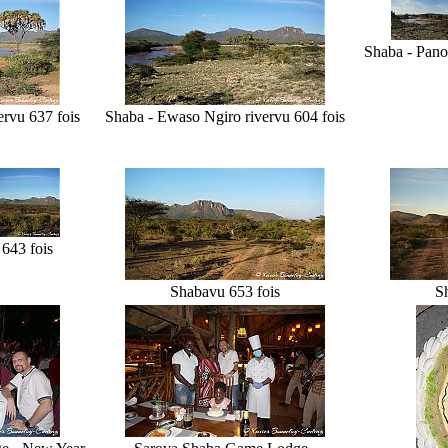
Shaba - Pano
er
vu 637 fois
Shaba - Ewaso Ngiro river
vu 604 fois
 643 fois
Shaba
vu 653 fois
S