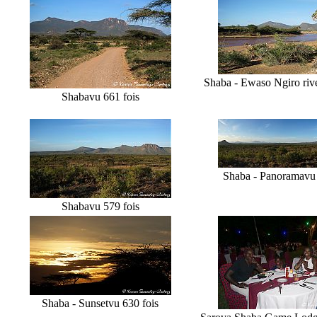
Shaba - Ewaso Ngiro riv
Shaba
vu 661 fois
Shaba - Panorama
vu
Shaba
vu 579 fois
Shaba - Sunset
vu 630 fois