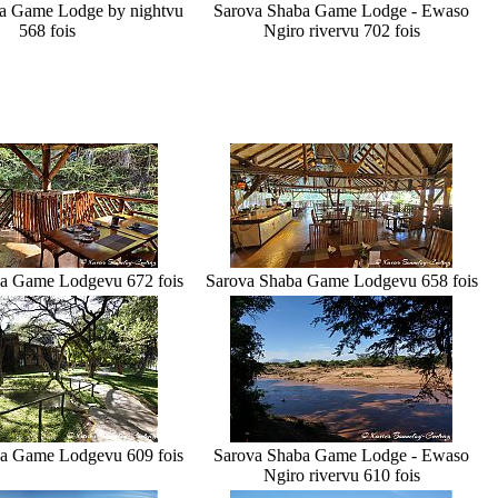
a Game Lodge by night
vu
Sarova Shaba Game Lodge - Ewaso
568 fois
Ngiro river
vu 702 fois
ba Game Lodge
vu 672 fois
Sarova Shaba Game Lodge
vu 658 fois
ba Game Lodge
vu 609 fois
Sarova Shaba Game Lodge - Ewaso
Ngiro river
vu 610 fois