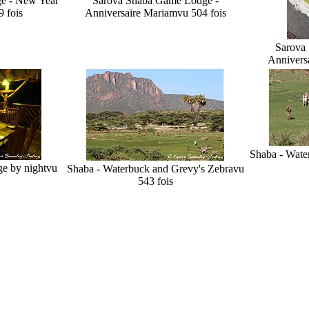
e - New Year
Sarova Shaba Game Lodge -
9 fois
Anniversaire Mariam
vu 504 fois
Sarova
Annivers
Shaba - Wate
e by night
vu
Shaba - Waterbuck and Grevy's Zebra
vu
543 fois