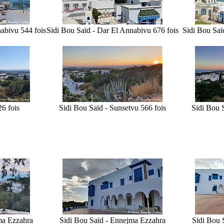
nabi
vu 544 fois
Sidi Bou Saïd - Dar El Annabi
vu 676 fois
Sidi Bou Saï
26 fois
Sidi Bou Saïd - Sunset
vu 566 fois
Sidi Bou S
ma Ezzahra
Sidi Bou Saïd - Ennejma Ezzahra
Sidi Bou 