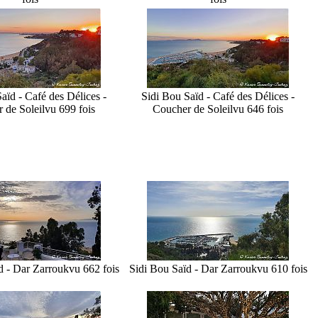
aïd - Café des Délices -
Sidi Bou Saïd - Café des Délices -
 de Soleil
vu 699 fois
Coucher de Soleil
vu 646 fois
d - Dar Zarrouk
vu 662 fois
Sidi Bou Saïd - Dar Zarrouk
vu 610 fois