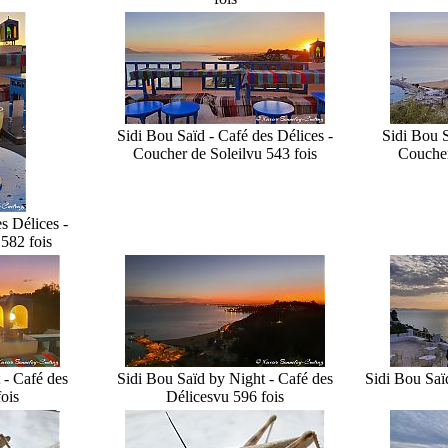
Sidi Bou Saïd - Café des Délices -
Sidi Bou S
Coucher de Soleil
vu 543 fois
Coucher
s Délices -
582 fois
 - Café des
Sidi Bou Saïd by Night - Café des
Sidi Bou Saï
ois
Délices
vu 596 fois