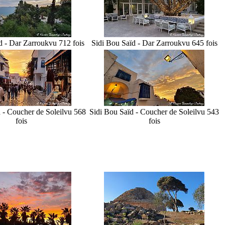
d - Dar Zarrouk
vu 712 fois
Sidi Bou Saïd - Dar Zarrouk
vu 645 fois
 - Coucher de Soleil
vu 568
Sidi Bou Saïd - Coucher de Soleil
vu 543
fois
fois