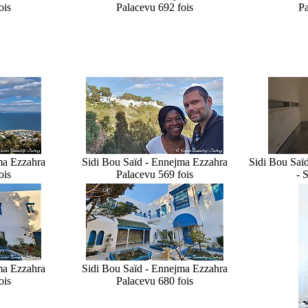
ois
Palace
vu 692 fois
Pa
ma Ezzahra
Sidi Bou Saïd - Ennejma Ezzahra
Sidi Bou Saï
ois
Palace
vu 569 fois
- 
ma Ezzahra
Sidi Bou Saïd - Ennejma Ezzahra
ois
Palace
vu 680 fois