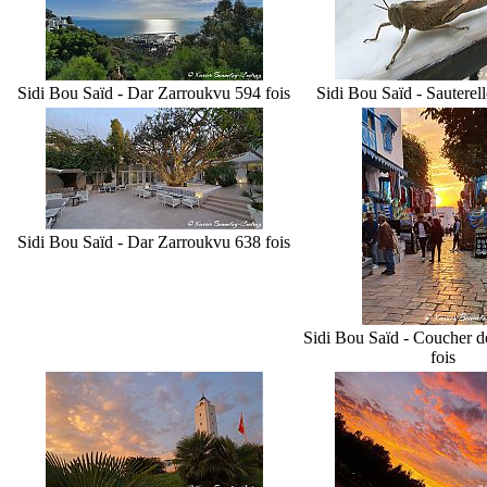
Sidi Bou Saïd - Dar Zarrouk
vu 594 fois
Sidi Bou Saïd - Sauterell
Sidi Bou Saïd - Dar Zarrouk
vu 638 fois
Sidi Bou Saïd - Coucher de
fois