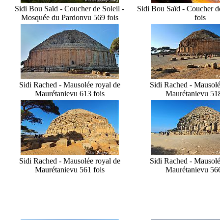
Sidi Bou Saïd - Coucher de Soleil -
Sidi Bou Saïd - Coucher de
Mosquée du Pardon
vu 569 fois
fois
Sidi Rached - Mausolée royal de
Sidi Rached - Mausolé
Maurétanie
vu 613 fois
Maurétanie
vu 518
Sidi Rached - Mausolée royal de
Sidi Rached - Mausolé
Maurétanie
vu 561 fois
Maurétanie
vu 566