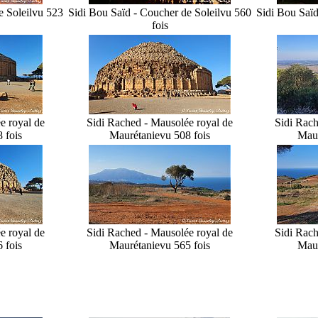
 Soleil
vu 523
Sidi Bou Saïd - Coucher de Soleil
vu 560
Sidi Bou Saïd
fois
e royal de
Sidi Rached - Mausolée royal de
Sidi Rach
 fois
Maurétanie
vu 508 fois
Maur
e royal de
Sidi Rached - Mausolée royal de
Sidi Rach
 fois
Maurétanie
vu 565 fois
Maur