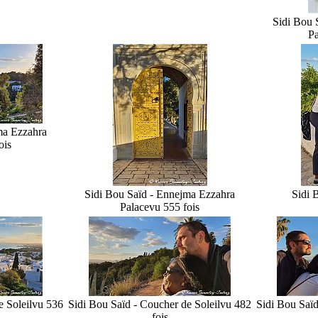
Sidi Bou 
Pa
ma Ezzahra
ois
Sidi Bou Saïd - Ennejma Ezzahra
Sidi 
Palace
vu 555 fois
 Soleil
vu 536
Sidi Bou Saïd - Coucher de Soleil
vu 482
Sidi Bou Saïd
fois