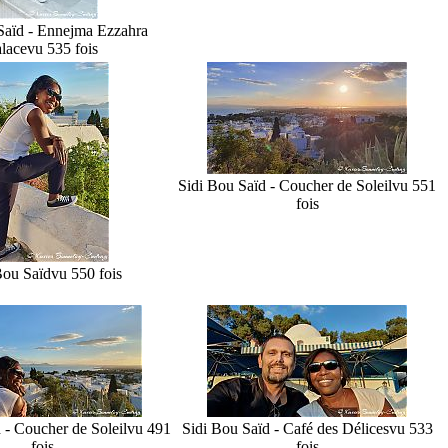
Saïd - Ennejma Ezzahra
lace
vu 535 fois
Sidi Bou Saïd - Coucher de Soleil
vu 551
fois
Bou Saïd
vu 550 fois
 - Coucher de Soleil
vu 491
Sidi Bou Saïd - Café des Délices
vu 533
fois
fois