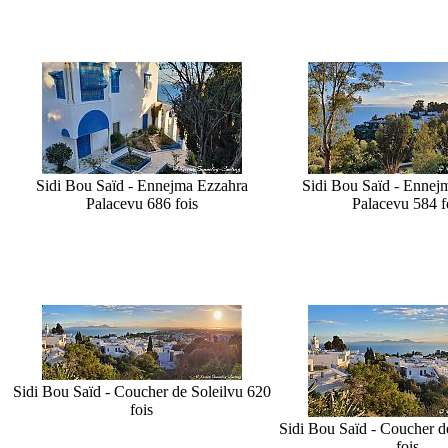
Sidi Bou Saïd - Ennejma Ezzahra
Sidi Bou Saïd - Ennej
Palace
vu 686 fois
Palace
vu 584 f
Sidi Bou Saïd - Coucher de Soleil
vu 620
fois
Sidi Bou Saïd - Coucher de
fois