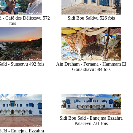
d - Café des Délices
vu 572
Sidi Bou Saïd
vu 526 fois
fois
aïd - Sunset
vu 492 fois
Ain Draham - Fernana - Hammam El
Gouaïdia
vu 584 fois
Sidi Bou Saïd - Ennejma Ezzahra
Palace
vu 731 fois
Saïd - Ennejma Ezzahra