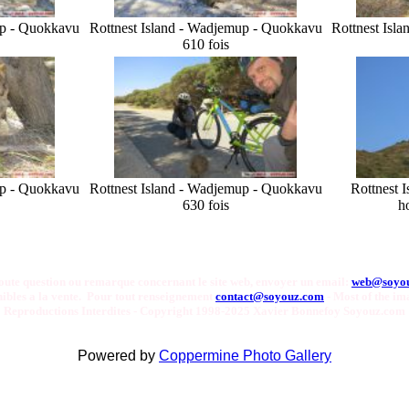
up - Quokka
vu
Rottnest Island - Wadjemup - Quokka
vu
Rottnest Isl
610 fois
up - Quokka
vu
Rottnest Island - Wadjemup - Quokka
vu
Rottnest 
630 fois
h
oute question ou remarque concernant le site web, envoyer un email:
web@soyo
onibles a la vente. Pour tout renseignement
contact@soyouz.com
- Most of the ima
Reproductions Interdites - Copyright 1998-2025 Xavier Bonnefoy Soyouz.com
Powered by
Coppermine Photo Gallery