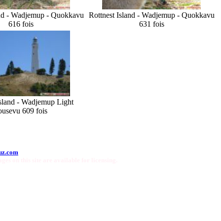
and - Wadjemup - Quokka
vu
Rottnest Island - Wadjemup - Quokka
vu
616 fois
631 fois
Island - Wadjemup Light
ouse
vu 609 fois
uz.com
ges on this site are available for licensing.