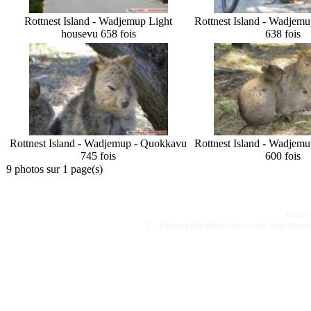
Rottnest Island - Wadjemup Light
Rottnest Island - Wadjem
house
vu 658 fois
638 fois
Rottnest Island - Wadjemup - Quokka
vu
Rottnest Island - Wadjem
745 fois
600 fois
9 photos sur 1 page(s)
Pour t
La plupart des photos de ce site sont disp