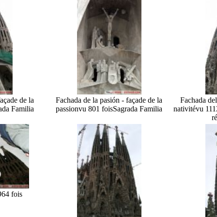
façade de la
Fachada de la pasión - façade de la
Fachada del
ada Familia
passion
vu 801 fois
Sagrada Familia
nativité
vu 111
r
964 fois