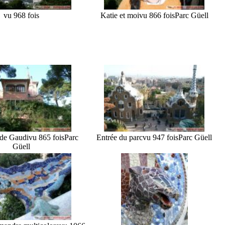
vu 968 fois
Katie et moi
vu 866 fois
Parc Güell
de Gaudi
vu 865 fois
Parc
Entrée du parc
vu 947 fois
Parc Güell
Güell