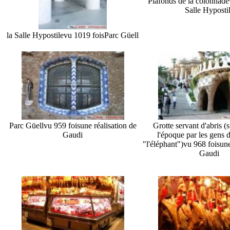
Plafonds de la colonnade
Salle Hyposti
la Salle Hypostile
vu 1019 fois
Parc Güell
Parc Güell
vu 959 fois
une réalisation de
Grotte servant d'abris 
Gaudi
l'époque par les gens d
"l'éléphant")
vu 968 fois
une
Gaudi