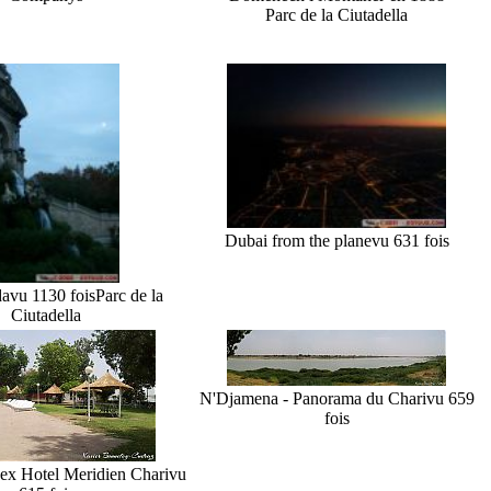
Parc de la Ciutadella
Dubai from the plane
vu 631 fois
da
vu 1130 fois
Parc de la
Ciutadella
N'Djamena - Panorama du Chari
vu 659
fois
ex Hotel Meridien Chari
vu