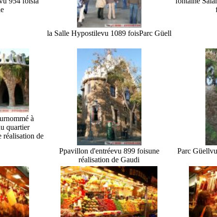
vu 954 fois
la
fontaine Sala
le
la Salle Hypostile
vu 1089 fois
Parc Güell
(surnommé à
u quartier
 réalisation de
Ppavillon d'entrée
vu 899 fois
une
Parc Güell
vu
réalisation de Gaudi