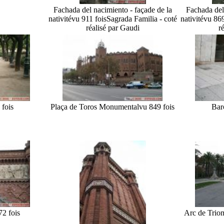
Fachada del nacimiento - façade de la
Fachada del
nativité
vu 911 fois
Sagrada Familia - coté
nativité
vu 869
réalisé par Gaudi
r
 fois
Plaça de Toros Monumental
vu 849 fois
Bar
72 fois
Arc de Trio