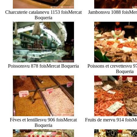
Charcuterie catalane
vu 1153 fois
Mercat
Jambons
vu 1088 fois
Mer
Boqueria
Poissons
vu 878 fois
Mercat Boqueria
Poissons et crevettes
vu 97
Boqueria
Fèves et lentilles
vu 906 fois
Mercat
Fruits de mer
vu 914 fois
Me
Boqueria