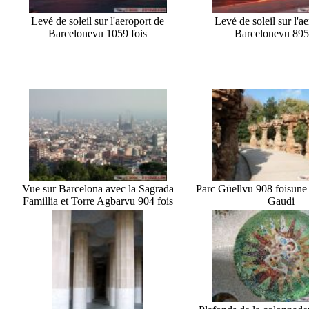
Levé de soleil sur l'aeroport de
Levé de soleil sur l'a
Barcelone
vu 1059 fois
Barcelone
vu 895
Vue sur Barcelona avec la Sagrada
Parc Güell
vu 908 fois
une 
Famillia et Torre Agbar
vu 904 fois
Gaudi