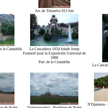
Arc de Triomf
vu 923 fois
e la Ciutadella
La Cascada
vu 1054 fois
de Josep
Fontseré pour la Exposición Universal de
1888
Parc de la Ciutadella
La Casca
N'Djamena - 
ue de Notre
Yamoussoukro - Basilique de Notre