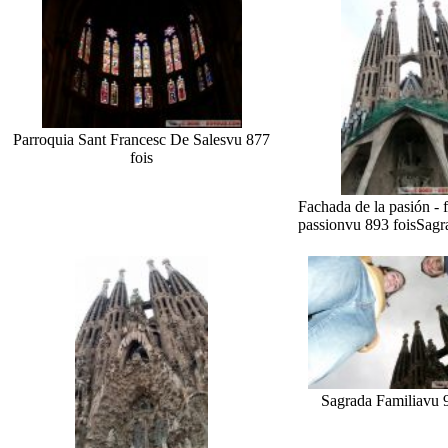
Parroquia Sant Francesc De Sales
vu 877
fois
Fachada de la pasión - 
passion
vu 893 fois
Sagr
Sagrada Familia
vu 