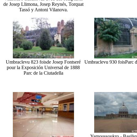
de Josep Llimona, Josep Reynés, Torquat
Tassó y Antoni Vilanova.
Umbracle
vu 823 fois
de Josep Fontseré
Umbracle
vu 930 fois
Parc d
pour la Exposición Universal de 1888
Parc de la Ciutadella
Yamoussoukro - Basiliq