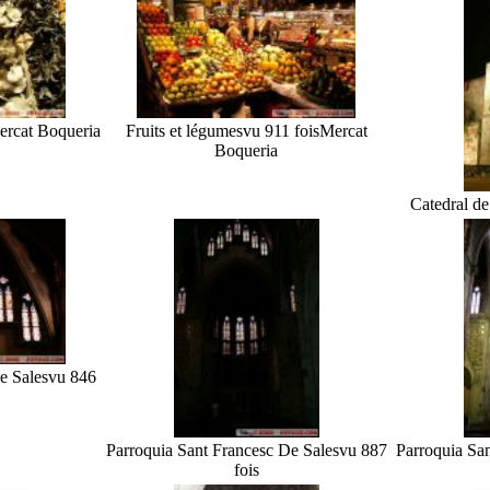
ercat Boqueria
Fruits et légumes
vu 911 fois
Mercat
Boqueria
Catedral de
e Sales
vu 846
Parroquia Sant Francesc De Sales
vu 887
Parroquia Sa
fois