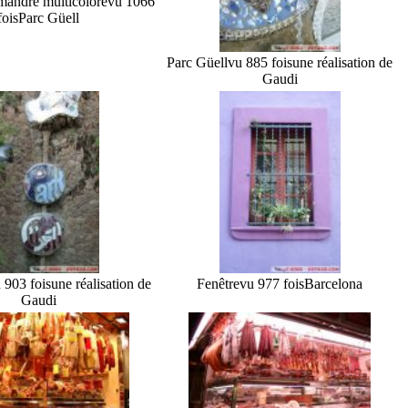
mandre multicolore
vu 1066
fois
Parc Güell
Parc Güell
vu 885 fois
une réalisation de
Gaudi
 903 fois
une réalisation de
Fenêtre
vu 977 fois
Barcelona
Gaudi