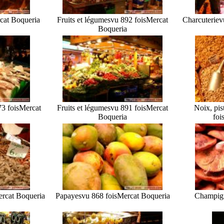
cat Boqueria
Fruits et légumes
vu 892 fois
Mercat
Charcuterie
v
Boqueria
3 fois
Mercat
Fruits et légumes
vu 891 fois
Mercat
Noix, pis
Boqueria
foi
rcat Boqueria
Papayes
vu 868 fois
Mercat Boqueria
Champig