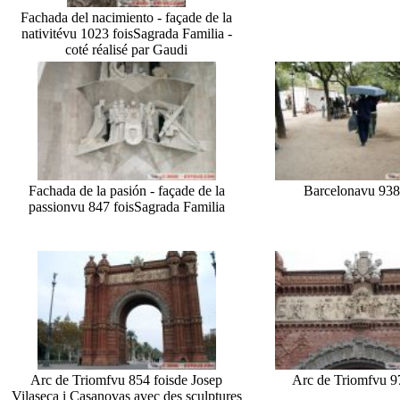
Fachada del nacimiento - façade de la
nativité
vu 1023 fois
Sagrada Familia -
coté réalisé par Gaudi
Fachada de la pasión - façade de la
Barcelona
vu 938
passion
vu 847 fois
Sagrada Familia
Arc de Triomf
vu 854 fois
de Josep
Arc de Triomf
vu 9
Vilaseca i Casanovas avec des sculptures