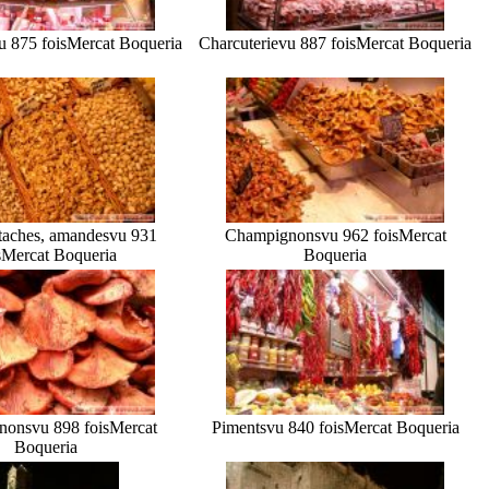
u 875 fois
Mercat Boqueria
Charcuterie
vu 887 fois
Mercat Boqueria
taches, amandes
vu 931
Champignons
vu 962 fois
Mercat
s
Mercat Boqueria
Boqueria
nons
vu 898 fois
Mercat
Piments
vu 840 fois
Mercat Boqueria
Boqueria