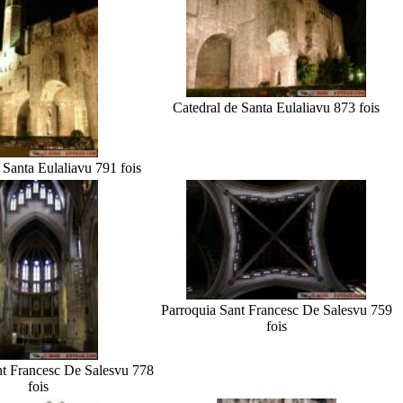
Catedral de Santa Eulalia
vu 873 fois
 Santa Eulalia
vu 791 fois
Parroquia Sant Francesc De Sales
vu 759
fois
nt Francesc De Sales
vu 778
fois