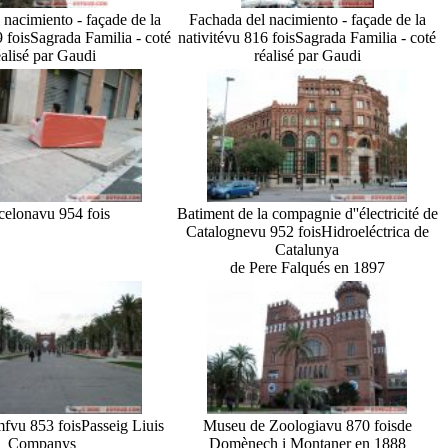
 nacimiento - façade de la
Fachada del nacimiento - façade de la
 fois
Sagrada Familia - coté
nativité
vu 816 fois
Sagrada Familia - coté
éalisé par Gaudi
réalisé par Gaudi
celona
vu 954 fois
Batiment de la compagnie d''électricité de
Catalogne
vu 952 fois
Hidroeléctrica de
Catalunya
de Pere Falqués en 1897
mf
vu 853 fois
Passeig Liuis
Museu de Zoologia
vu 870 fois
de
Companys
Domènech i Montaner en 1888