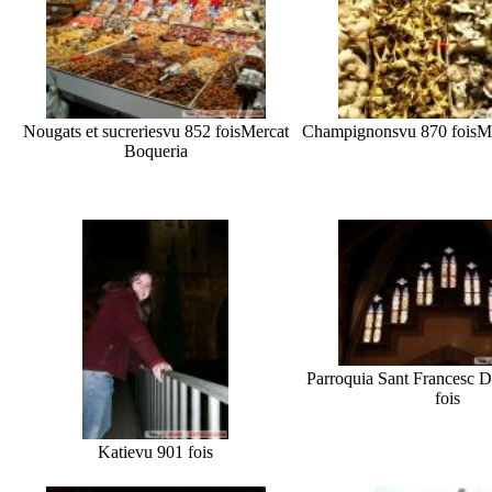
Nougats et sucreries
vu 852 fois
Mercat
Champignons
vu 870 fois
M
Boqueria
Parroquia Sant Francesc D
fois
Katie
vu 901 fois