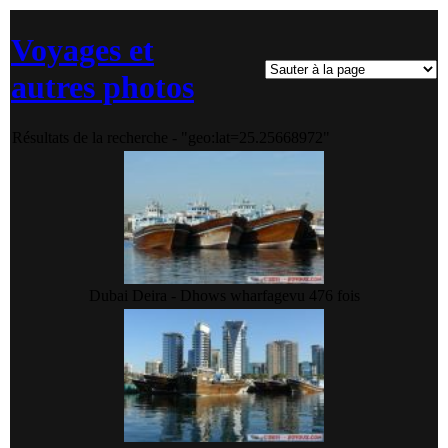
Voyages et
autres photos
Résultats de la recherche - "geo:lat=25.25668972"
Dubai Deira - Dhows wharfage
vu 476 fois