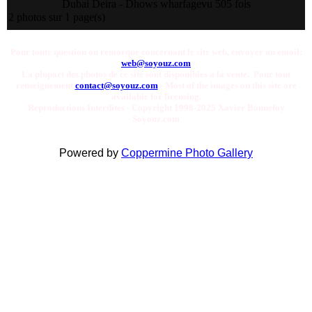
Dubai Deira - Dhows wharfage
vu 505 fois
2 photos sur 1 page(s)
Pour toute question ou remarque concernant le site web, envoyer un email:
web@soyouz.com
La plupart des photos de ce site sont disponibles a la vente. Pour tout
renseignement
contact@soyouz.com
- Most of the images on this site are
available for licensing.
Reproductions Interdites - Copyright 1998-2025 Xavier Bonnefoy
Soyouz.com
Powered by
Coppermine Photo Gallery