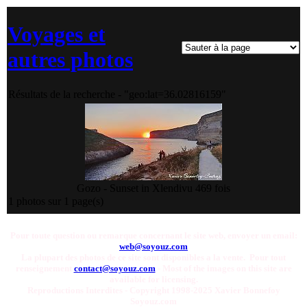
Voyages et
autres photos
Résultats de la recherche - "geo:lat=36.02816159"
Gozo - Sunset in Xlendi
vu 469 fois
1 photos sur 1 page(s)
Pour toute question ou remarque concernant le site web, envoyer un email:
web@soyouz.com
La plupart des photos de ce site sont disponibles a la vente. Pour tout
renseignement
contact@soyouz.com
- Most of the images on this site are
available for licensing.
Reproductions Interdites - Copyright 1998-2025 Xavier Bonnefoy
Soyouz.com