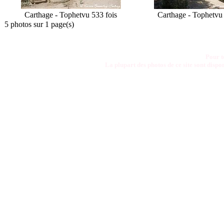
Carthage - Tophet
vu 533 fois
Carthage - Tophet
vu
5 photos sur 1 page(s)
Pour t
La plupart des photos de ce site sont disp