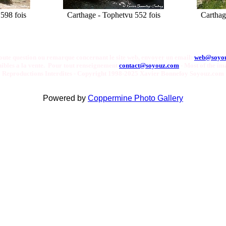
 598 fois
Carthage - Tophet
vu 552 fois
Carthag
oute question ou remarque concernant le site web, envoyer un email:
web@soyo
onibles a la vente. Pour tout renseignement
contact@soyouz.com
- Most of the ima
Reproductions Interdites - Copyright 1998-2025 Xavier Bonnefoy Soyouz.com
Powered by
Coppermine Photo Gallery