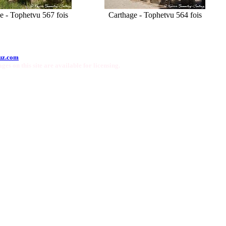
e - Tophet
vu 567 fois
Carthage - Tophet
vu 564 fois
uz.com
ges on this site are available for licensing.