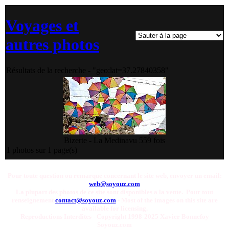
Voyages et
autres photos
Résultats de la recherche - "geo:lat=37.27840358"
Bizerte - La Medina
vu 559 fois
1 photos sur 1 page(s)
Pour toute question ou remarque concernant le site web, envoyer un email:
web@soyouz.com
La plupart des photos de ce site sont disponibles a la vente. Pour tout
renseignement
contact@soyouz.com
- Most of the images on this site are
available for licensing.
Reproductions Interdites - Copyright 1998-2025 Xavier Bonnefoy
Soyouz.com