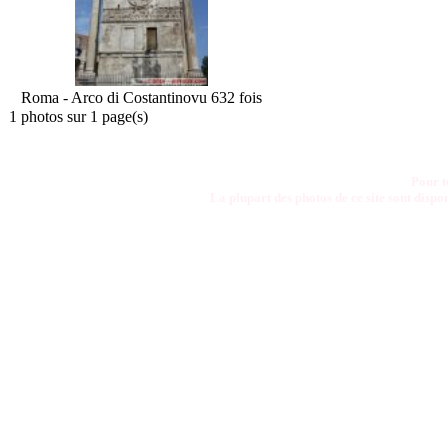
Roma - Arco di Costantino
vu 632 fois
1 photos sur 1 page(s)
Pour t
La plupart des photos de ce site sont disp