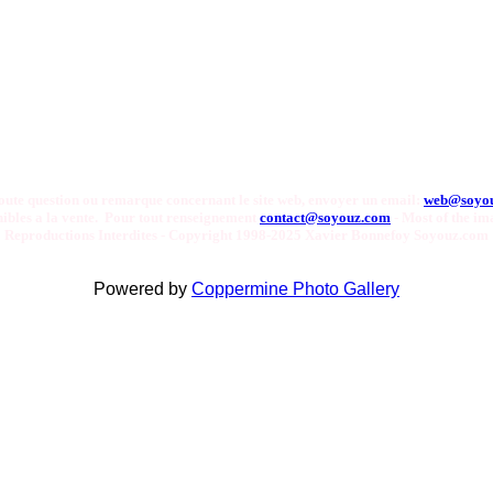
oute question ou remarque concernant le site web, envoyer un email:
web@soyo
onibles a la vente. Pour tout renseignement
contact@soyouz.com
- Most of the ima
Reproductions Interdites - Copyright 1998-2025 Xavier Bonnefoy Soyouz.com
Powered by
Coppermine Photo Gallery