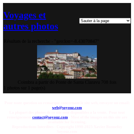
Voyages et
autres photos
Résultats de la recherche - "geo:lon=-8.43070847"
Coimbra a partir do Ponte de Santa Clara
vu 708 fois
1 photos sur 1 page(s)
Pour toute question ou remarque concernant le site web, envoyer un email:
web@soyouz.com
La plupart des photos de ce site sont disponibles a la vente. Pour tout
renseignement
contact@soyouz.com
- Most of the images on this site are
available for licensing.
Reproductions Interdites - Copyright 1998-2025 Xavier Bonnefoy
Soyouz.com