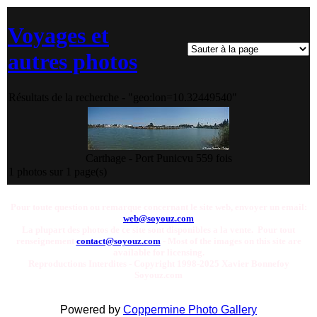
Voyages et
autres photos
Résultats de la recherche - "geo:lon=10.32449540"
Carthage - Port Punic
vu 559 fois
1 photos sur 1 page(s)
Pour toute question ou remarque concernant le site web, envoyer un email:
web@soyouz.com
La plupart des photos de ce site sont disponibles a la vente. Pour tout
renseignement
contact@soyouz.com
- Most of the images on this site are
available for licensing.
Reproductions Interdites - Copyright 1998-2025 Xavier Bonnefoy
Soyouz.com
Powered by
Coppermine Photo Gallery