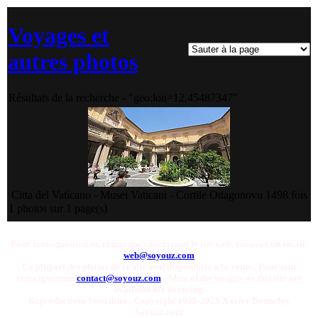
Voyages et
autres photos
Résultats de la recherche - "geo:lon=12.45487347"
Citta del Vaticano - Musei Vaticani - Cortile Ottagono
vu 1498 fois
1 photos sur 1 page(s)
Pour toute question ou remarque concernant le site web, envoyer un email:
web@soyouz.com
La plupart des photos de ce site sont disponibles a la vente. Pour tout
renseignement
contact@soyouz.com
- Most of the images on this site are
available for licensing.
Reproductions Interdites - Copyright 1998-2025 Xavier Bonnefoy
Soyouz.com