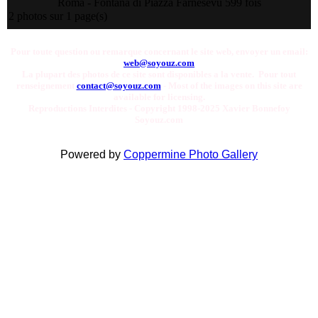
Roma - Fontana di Piazza Farnese
vu 599 fois
2 photos sur 1 page(s)
Pour toute question ou remarque concernant le site web, envoyer un email:
web@soyouz.com
La plupart des photos de ce site sont disponibles a la vente. Pour tout
renseignement
contact@soyouz.com
- Most of the images on this site are
available for licensing.
Reproductions Interdites - Copyright 1998-2025 Xavier Bonnefoy
Soyouz.com
Powered by
Coppermine Photo Gallery