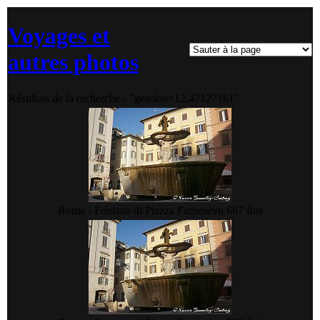
Voyages et
autres photos
Résultats de la recherche - "geo:lon=12.47127161"
Roma - Fontana di Piazza Farnese
vu 667 fois