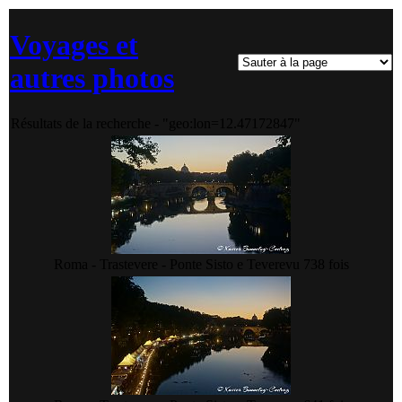
Voyages et
autres photos
Résultats de la recherche - "geo:lon=12.47172847"
Roma - Trastevere - Ponte Sisto e Tevere
vu 738 fois