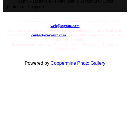
Roma - Trastevere - Ponte Sisto e Tevere
vu 641 fois
2 photos sur 1 page(s)
Pour toute question ou remarque concernant le site web, envoyer un email:
web@soyouz.com
La plupart des photos de ce site sont disponibles a la vente. Pour tout
renseignement
contact@soyouz.com
- Most of the images on this site are
available for licensing.
Reproductions Interdites - Copyright 1998-2025 Xavier Bonnefoy
Soyouz.com
Powered by
Coppermine Photo Gallery