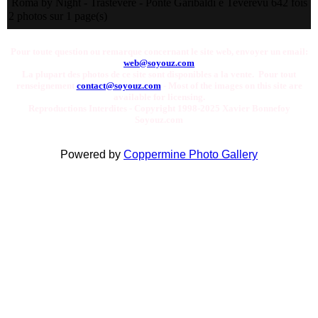
Roma by Night - Trastevere - Ponte Garibaldi e Tevere
vu 642 fois
2 photos sur 1 page(s)
Pour toute question ou remarque concernant le site web, envoyer un email:
web@soyouz.com
La plupart des photos de ce site sont disponibles a la vente. Pour tout
renseignement
contact@soyouz.com
- Most of the images on this site are
available for licensing.
Reproductions Interdites - Copyright 1998-2025 Xavier Bonnefoy
Soyouz.com
Powered by
Coppermine Photo Gallery