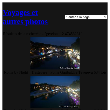
Voyages et
autres photos
Résultats de la recherche - "geo:lon=12.47458231"
Roma by Night - Trastevere - Ponte Garibaldi e Tevere
vu 634 fois