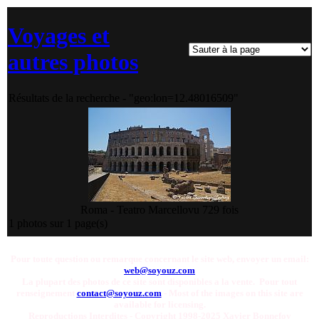
Voyages et
autres photos
Résultats de la recherche - "geo:lon=12.48016509"
Roma - Teatro Marcello
vu 729 fois
1 photos sur 1 page(s)
Pour toute question ou remarque concernant le site web, envoyer un email:
web@soyouz.com
La plupart des photos de ce site sont disponibles a la vente. Pour tout
renseignement
contact@soyouz.com
- Most of the images on this site are
available for licensing.
Reproductions Interdites - Copyright 1998-2025 Xavier Bonnefoy