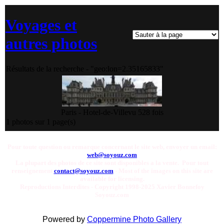
Voyages et
autres photos
Résultats de la recherche - "geo:lon=2.35165833"
Paris - Hotel-de-Ville
vu 528 fois
1 photos sur 1 page(s)
Pour toute question ou remarque concernant le site web, envoyer un email:
web@soyouz.com
La plupart des photos de ce site sont disponibles a la vente. Pour tout
renseignement
contact@soyouz.com
- Most of the images on this site are
available for licensing.
Reproductions Interdites - Copyright 1998-2025 Xavier Bonnefoy
Soyouz.com
Powered by
Coppermine Photo Gallery