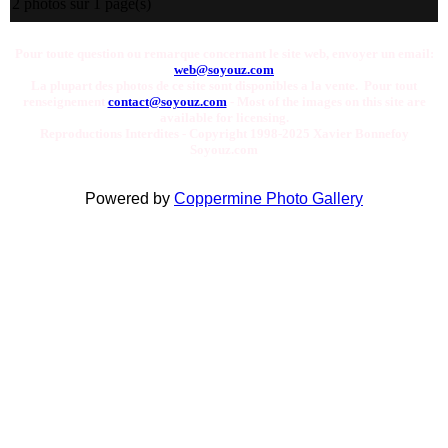
2 photos sur 1 page(s)
Pour toute question ou remarque concernant le site web, envoyer un email:
web@soyouz.com
La plupart des photos de ce site sont disponibles a la vente. Pour tout
renseignement
contact@soyouz.com
- Most of the images on this site are
available for licensing.
Reproductions Interdites - Copyright 1998-2025 Xavier Bonnefoy
Soyouz.com
Powered by
Coppermine Photo Gallery