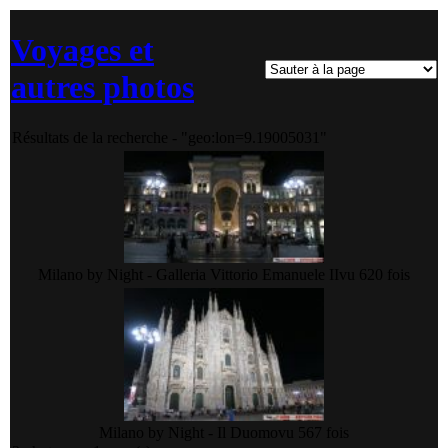
Voyages et
autres photos
Résultats de la recherche - "geo:lon=9.19005031"
Milano by Night - Galleria Vittorio Emanuele II
vu 620 fois
Milano by Night - Il Duomo
vu 567 fois