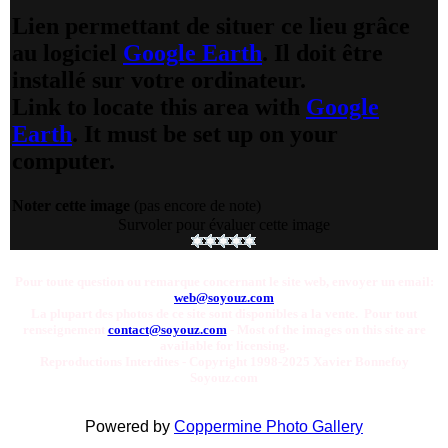
Lien permettant de situer ce lieu grâce
au logiciel
Google Earth
. Il doit être
installé sur votre ordinateur.
Link to locate this area with
Google
Earth
. It must be set up on your
computer.
Noter cette image
(pas encore de note)
Survoler pour évaluer cette image
Pour toute question ou remarque concernant le site web, envoyer un email:
web@soyouz.com
La plupart des photos de ce site sont disponibles a la vente. Pour tout
renseignement
contact@soyouz.com
- Most of the images on this site are
available for licensing.
Reproductions Interdites - Copyright 1998-2025 Xavier Bonnefoy
Soyouz.com
Powered by
Coppermine Photo Gallery