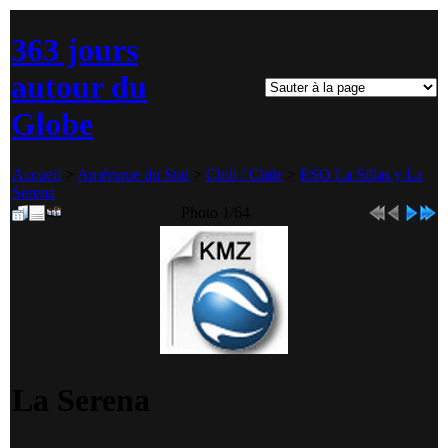
363 jours
autour du
Globe
Accueil
>
Amérique du Sud
>
Chili / Chile
>
ESO La Sillas y La
Serena
Photo 1/64
La Serena