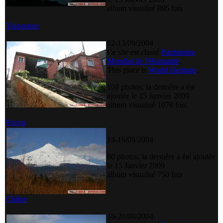
album visualisé 886 fois
Valparaiso
12-13/09/2004
Ce site est classé
Patrimoine
Mondial de l'Humanité
.
This place is
World Heritage
.
108 photos, la dernière a été
ajoutée le 15 Janvier 2009
album visualisé 1079 fois
Pucon
14-16/09/2004
80 photos, la dernière a été ajoutée
le 15 Janvier 2009
album visualisé 750 fois
Chiloe
16-20/09/2004