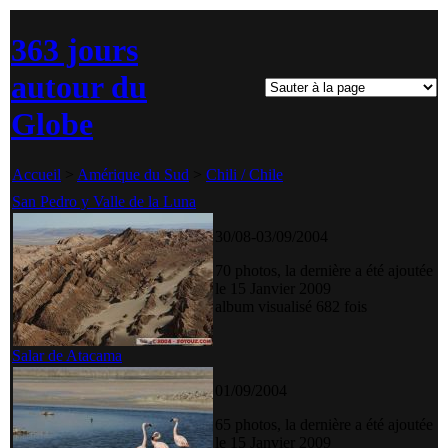
363 jours
autour du
Globe
Accueil
>
Amérique du Sud
>
Chili / Chile
San Pedro y Valle de la Luna
30/08-03/09/2004
70 photos, la dernière a été ajoutée
le 15 Janvier 2009
album visualisé 682 fois
Salar de Atacama
01/09/2004
65 photos, la dernière a été ajoutée
le 15 Janvier 2009