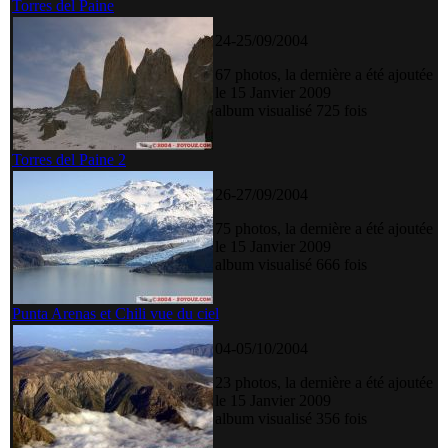
Torres del Paine
24-25/09/2004
67 photos, la dernière a été ajoutée
le 15 Janvier 2009
album visualisé 725 fois
Torres del Paine 2
26-27/09/2004
75 photos, la dernière a été ajoutée
le 15 Janvier 2009
album visualisé 666 fois
Punta Arenas et Chili vue du ciel
04-05/10/2004
23 photos, la dernière a été ajoutée
le 15 Janvier 2009
album visualisé 356 fois