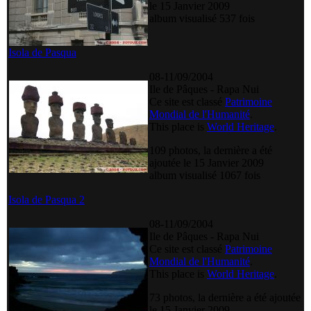
le 15 Janvier 2009
album visualisé 537 fois
Isola de Pasqua
08-11/09/2004
Ile de Pâques - Rapa Nui
Ce site est classé
Patrimoine
Mondial de l'Humanité
.
This place is
World Heritage
.
109 photos, la dernière a été
ajoutée le 15 Janvier 2009
album visualisé 1067 fois
Isola de Pasqua 2
08-11/09/2004
Ile de Pâques - Rapa Nui
Ce site est classé
Patrimoine
Mondial de l'Humanité
.
This place is
World Heritage
.
73 photos, la dernière a été ajoutée
le 15 Janvier 2009