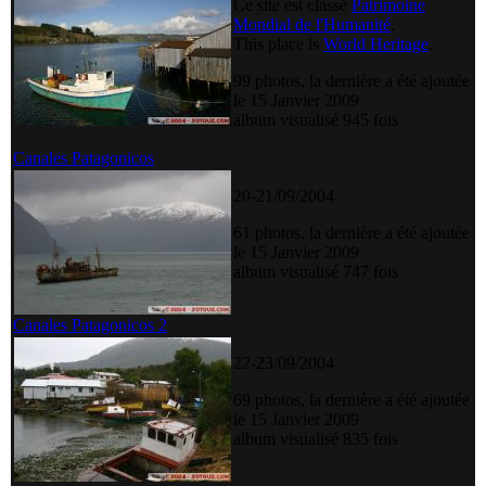
Ce site est classé
Patrimoine
Mondial de l'Humanité
.
This place is
World Heritage
.
99 photos, la dernière a été ajoutée
le 15 Janvier 2009
album visualisé 945 fois
Canales Patagonicos
20-21/09/2004
61 photos, la dernière a été ajoutée
le 15 Janvier 2009
album visualisé 747 fois
Canales Patagonicos 2
22-23/09/2004
69 photos, la dernière a été ajoutée
le 15 Janvier 2009
album visualisé 835 fois