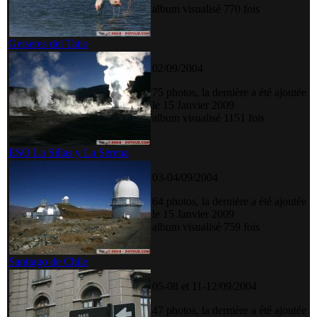
album visualisé 770 fois
Geiseres del Tatio
02/09/2004
75 photos, la dernière a été ajoutée
le 15 Janvier 2009
album visualisé 1151 fois
ESO La Sillas y La Serena
03-04/09/2004
64 photos, la dernière a été ajoutée
le 15 Janvier 2009
album visualisé 759 fois
Santiago de Chile
05-08 et 11-12/09/2004
47 photos, la dernière a été ajoutée