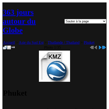
363 jours
autour du
Globe
Accueil
>
Asie du Sud Est
>
Thailande / Thailand
>
Phuket
Photo 1/35
Phuket