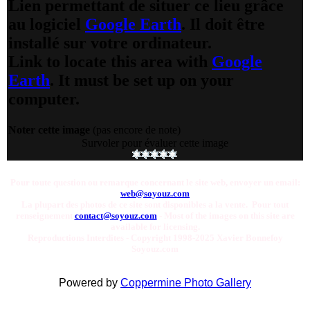
Lien permettant de situer ce lieu grâce
au logiciel
Google Earth
. Il doit être
installé sur votre ordinateur.
Link to locate this area with
Google
Earth
. It must be set up on your
computer.
Noter cette image
(pas encore de note)
Survoler pour évaluer cette image
Pour toute question ou remarque concernant le site web, envoyer un email:
web@soyouz.com
La plupart des photos de ce site sont disponibles a la vente. Pour tout
renseignement
contact@soyouz.com
- Most of the images on this site are
available for licensing.
Reproductions Interdites - Copyright 1998-2025 Xavier Bonnefoy
Soyouz.com
Powered by
Coppermine Photo Gallery