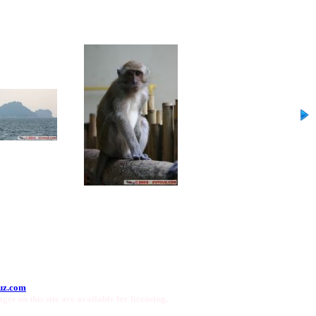
uz.com
ges on this site are available for licensing.