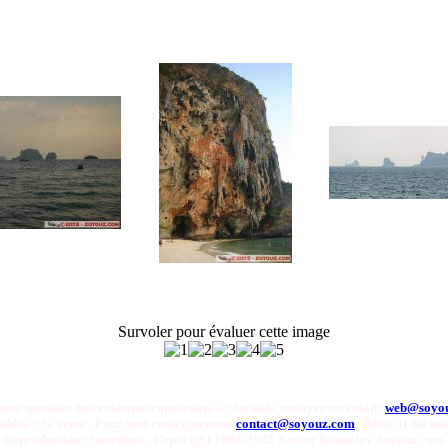
Survoler pour évaluer cette image
oute question ou remarque concernant le site web, envoyer un email:
web@soyo
onibles a la vente. Pour tout renseignement
contact@soyouz.com
- Most of the ima
Reproductions Interdites - Copyright 1998-2025 Xavier Bonnefoy Soyouz.com