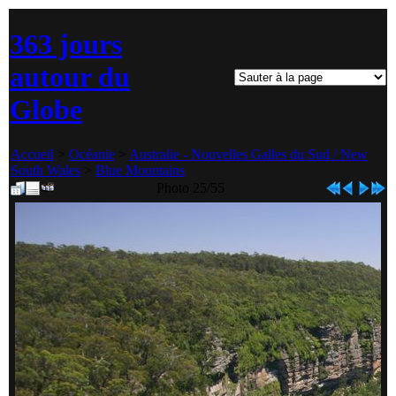
363 jours
autour du
Globe
Accueil
>
Océanie
>
Australie - Nouvelles Galles du Sud / New
South Wales
>
Blue Mountains
Photo 25/55