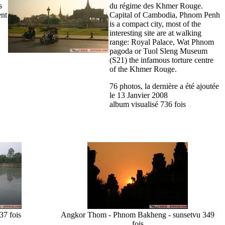
s
du régime des Khmer Rouge.
ent
Capital of Cambodia, Phnom Penh
is a compact city, most of the
interesting site are at walking
range: Royal Palace, Wat Phnom
pagoda or Tuol Sleng Museum
(S21) the infamous torture centre
of the Khmer Rouge.
76 photos, la dernière a été ajoutée
le 13 Janvier 2008
album visualisé 736 fois
37 fois
Angkor Thom - Phnom Bakheng - sunset
vu 349
fois