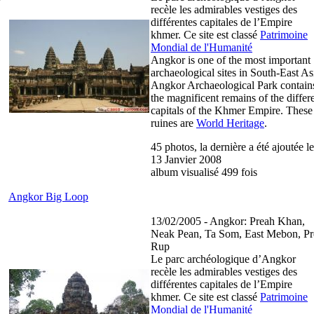
recèle les admirables vestiges des
différentes capitales de l’Empire
khmer. Ce site est classé
Patrimoine
Mondial de l'Humanité
Angkor is one of the most important
archaeological sites in South-East As
Angkor Archaeological Park contain
the magnificent remains of the differ
capitals of the Khmer Empire. These
ruines are
World Heritage
.
45 photos, la dernière a été ajoutée le
13 Janvier 2008
album visualisé 499 fois
Angkor Big Loop
13/02/2005 - Angkor: Preah Khan,
Neak Pean, Ta Som, East Mebon, Pr
Rup
Le parc archéologique d’Angkor
recèle les admirables vestiges des
différentes capitales de l’Empire
khmer. Ce site est classé
Patrimoine
Mondial de l'Humanité