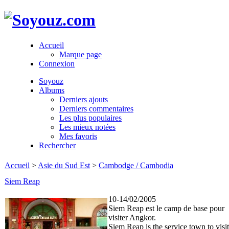
Accueil
Marque page
Connexion
Soyouz
Albums
Derniers ajouts
Derniers commentaires
Les plus populaires
Les mieux notées
Mes favoris
Rechercher
Accueil
>
Asie du Sud Est
>
Cambodge / Cambodia
Siem Reap
10-14/02/2005
Siem Reap est le camp de base pour
visiter Angkor.
Siem Reap is the service town to visit