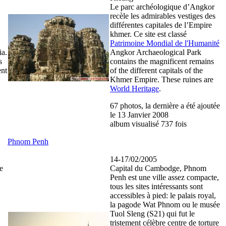
Le parc archéologique d’Angkor
recèle les admirables vestiges des
différentes capitales de l’Empire
khmer. Ce site est classé
Patrimoine Mondial de l'Humanité
ia.
Angkor Archaeological Park
s
contains the magnificent remains
ent
of the different capitals of the
Khmer Empire. These ruines are
World Heritage
.
67 photos, la dernière a été ajoutée
le 13 Janvier 2008
album visualisé 737 fois
Phnom Penh
14-17/02/2005
e
Capital du Cambodge, Phnom
Penh est une ville assez compacte,
tous les sites intéressants sont
accessibles à pied: le palais royal,
la pagode Wat Phnom ou le musée
Tuol Sleng (S21) qui fut le
tristement célèbre centre de torture