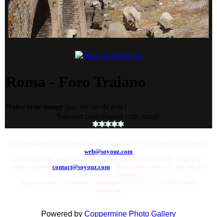
Roma - Foro Traiano
Noter cette image
(pas encore de note)
Survoler pour évaluer cette image
Pour toute question ou remarque concernant le site web, envoyer un email:
web@soyouz.com
La plupart des photos de ce site sont disponibles a la vente. Pour tout
renseignement
contact@soyouz.com
- Most of the images on this site are
available for licensing.
Reproductions Interdites - Copyright 1998-2025 Xavier Bonnefoy
Soyouz.com
Powered by
Coppermine Photo Gallery