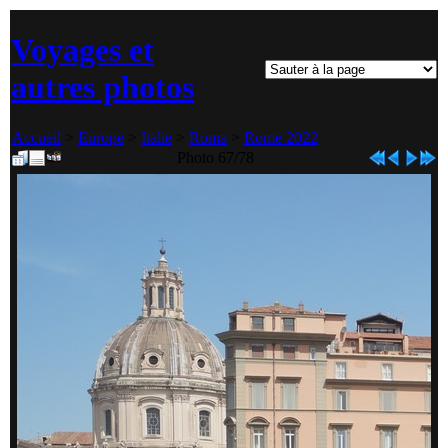
Voyages et
autres photos
Accueil
>
Europe
>
Italie
>
Roma
>
Rome 2022
Photo 67/78