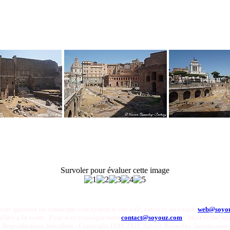
Survoler pour évaluer cette image
oute question ou remarque concernant le site web, envoyer un email:
web@soyo
onibles a la vente. Pour tout renseignement
contact@soyouz.com
- Most of the ima
Reproductions Interdites - Copyright 1998-2025 Xavier Bonnefoy Soyouz.com