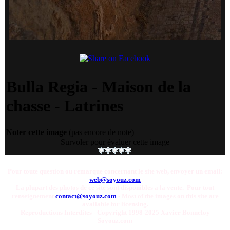
Bulla Regia - Maison de la
chasse - Latrines
Noter cette image
(pas encore de note)
Survoler pour évaluer cette image
Pour toute question ou remarque concernant le site web, envoyer un email:
web@soyouz.com
La plupart des photos de ce site sont disponibles a la vente. Pour tout
renseignement
contact@soyouz.com
- Most of the images on this site are
available for licensing.
Reproductions Interdites - Copyright 1998-2025 Xavier Bonnefoy
Soyouz.com