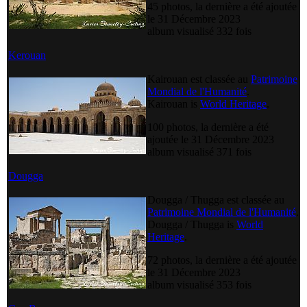
45 photos, la dernière a été ajoutée
le 31 Décembre 2023
album visualisé 332 fois
Kerouan
Kairouan est classée au
Patrimoine
Mondial de l'Humanité
.
Kairouan is
World Heritage
.
100 photos, la dernière a été
ajoutée le 31 Décembre 2023
album visualisé 371 fois
Dougga
Dougga / Thugga est classée au
Patrimoine Mondial de l'Humanité
.
Dougga / Thugga is
World
Heritage
.
72 photos, la dernière a été ajoutée
le 31 Décembre 2023
album visualisé 353 fois