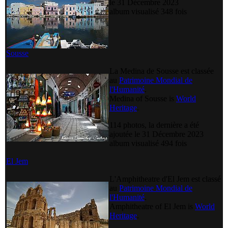
le 31 Décembre 2023
album visualisé 348 fois
Sousse
La Medina de Sousse est classée
au
Patrimoine Mondial de
l'Humanité
.
Medina of Sousse is
World
Heritage
.
114 photos, la dernière a été
ajoutée le 31 Décembre 2023
album visualisé 494 fois
El Jem
L'Amphitheatre d'El Jem est classé
au
Patrimoine Mondial de
l'Humanité
.
Amphitheatre of El Jem is
World
Heritage
.