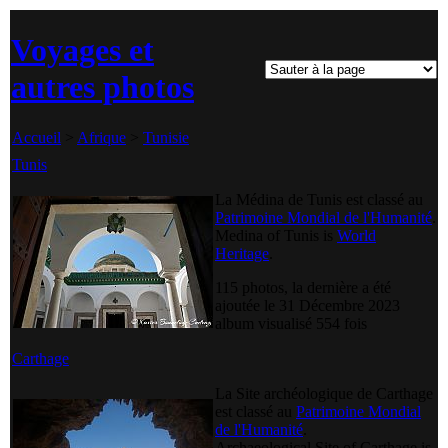
Voyages et
autres photos
Accueil
>
Afrique
>
Tunisie
Tunis
La Médina de Tunis est classé au
Patrimoine Mondial de l'Humanité
.
Medina of Tunis is
World
Heritage
.
115 photos, la dernière a été
ajoutée le 31 Décembre 2023
album visualisé 554 fois
Carthage
La Site archéologique de Carthage
est classé au
Patrimoine Mondial
de l'Humanité
.
Archaeological Site of Carthage is