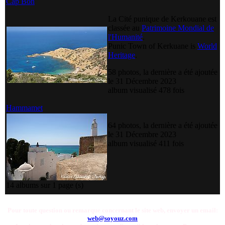
Cap Bon
La Cité punique de Kerkouane est
classée au
Patrimoine Mondial de
l'Humanité
.
Punic Town of Kerkuane is
World
Heritage
.
58 photos, la dernière a été ajoutée
le 31 Décembre 2023
album visualisé 478 fois
Hammamet
64 photos, la dernière a été ajoutée
le 31 Décembre 2023
album visualisé 411 fois
14 albums sur 1 page (s)
Pour toute question ou remarque concernant le site web, envoyer un email:
web@soyouz.com