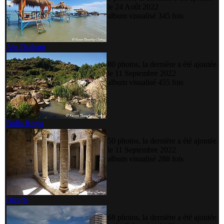
le 24 Août 2022
album visualisé 345 fois
Ain Draham
80 photos, la dernière a été ajoutée
le 11 Septembre 2022
album visualisé 455 fois
Bulla Regia
50 photos, la dernière a été ajoutée
le 11 Septembre 2022
album visualisé 288 fois
Bizerte
68 photos, la dernière a été ajoutée