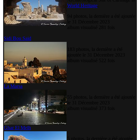
World Heritage
.
94 photos, la dernière a été ajoutée
le 31 Décembre 2023
album visualisé 281 fois
Sidi Bou Said
183 photos, la dernière a été
ajoutée le 31 Décembre 2023
album visualisé 522 fois
La Marsa
55 photos, la dernière a été ajoutée
le 31 Décembre 2023
album visualisé 373 fois
Ghar El Melh
5 photos, la dernière a été ajoutée