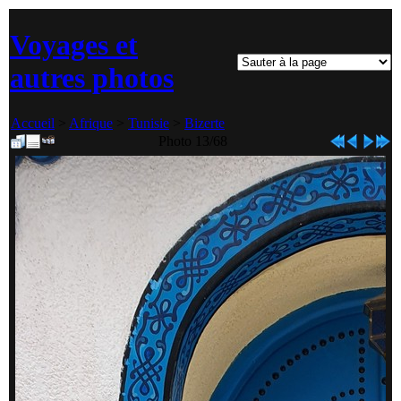
Voyages et
autres photos
Accueil
>
Afrique
>
Tunisie
>
Bizerte
Photo 13/68