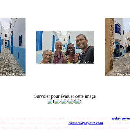
Survoler pour évaluer cette image
oute question ou remarque concernant le site web, envoyer un email:
web@soyo
onibles a la vente. Pour tout renseignement
contact@soyouz.com
- Most of the ima
Reproductions Interdites - Copyright 1998-2025 Xavier Bonnefoy Soyouz.com