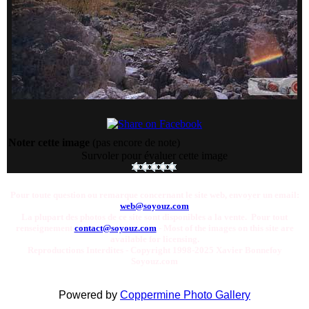
Noter cette image
(pas encore de note)
Survoler pour évaluer cette image
Pour toute question ou remarque concernant le site web, envoyer un email:
web@soyouz.com
La plupart des photos de ce site sont disponibles a la vente. Pour tout
renseignement
contact@soyouz.com
- Most of the images on this site are
available for licensing.
Reproductions Interdites - Copyright 1998-2025 Xavier Bonnefoy
Soyouz.com
Powered by
Coppermine Photo Gallery