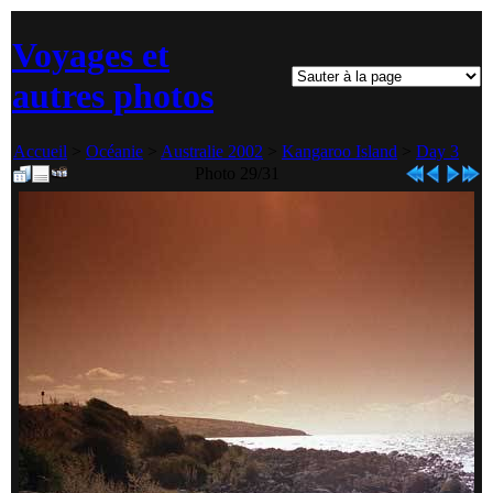
Voyages et
autres photos
Accueil
>
Océanie
>
Australie 2002
>
Kangaroo Island
>
Day 3
Photo 29/31