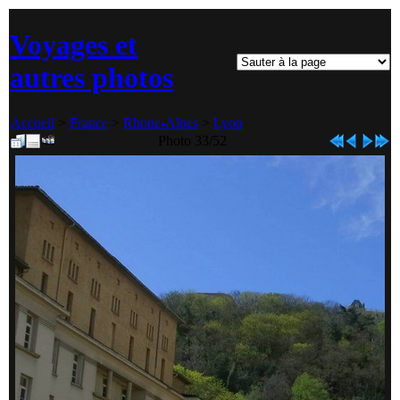
Voyages et
autres photos
Accueil
>
France
>
Rhone-Alpes
>
Lyon
Photo 33/52