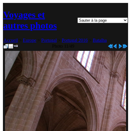
Voyages et
autres photos
Accueil
>
Europe
>
Portugal
>
Portugal 2016
>
Batalha
Photo 11/49