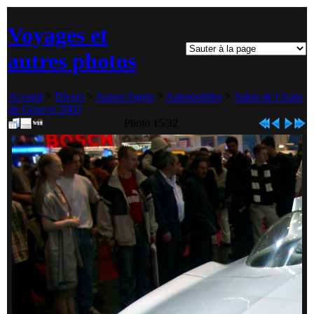
Voyages et
autres photos
Accueil
>
Divers
>
Autres Sujets
>
Automobiles
>
Salon de l'Auto
de Geneve 2003
Photo 15/32