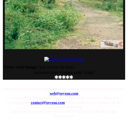
Noter cette image
(pas encore de note)
Survoler pour évaluer cette image
Pour toute question ou remarque concernant le site web, envoyer un email:
web@soyouz.com
La plupart des photos de ce site sont disponibles a la vente. Pour tout
renseignement
contact@soyouz.com
- Most of the images on this site are
available for licensing.
Reproductions Interdites - Copyright 1998-2025 Xavier Bonnefoy
Soyouz.com