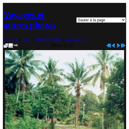
Voyages et
autres photos
Accueil
>
Asie
>
Malaisie 2000
>
Outside KL
Photo 11/21